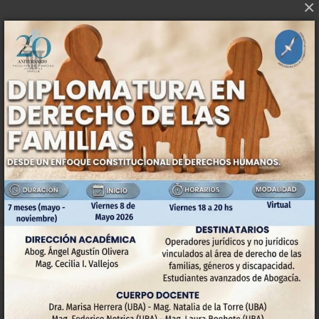
×
DOCENTES
Convenio Colectivo Docentes
Concursos
Planilla de Licencias
Declaracion Jurada de Cargo
OFERTA ACADÉMICA
Períodos de Ingreso
Carreras de Grado y de Pregrado
Posgrados
Requisitos para inscribirse - Argentinos
Requisitos para inscribirse - Extranjeros
Preguntas Frecuentes