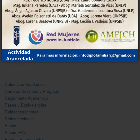
CONSEJO DIRECTIVO
Resoluciones
Reglamento
Disposiciones
Integrantes del Consejo Directivo
ALUMNOS
Calendario Acadėmico
Carreras de Grado y Pregrado
Reglamento Académico
Pases y Equivalencias
Reincorporaciones
Reinscripciones
Becas
Becas-FAQ
Preguntas Frecuentes