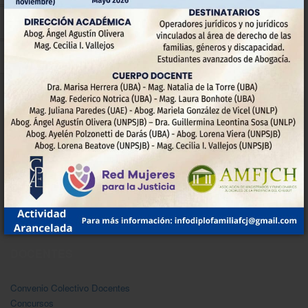
INSTITUCIONAL
La Facultad
Extensión
Pasantías
Autoridades
NoDocentes-Convenio
Bibliotecas
Investigación
DOCENTES
Convenio Colectivo Docentes
Concursos