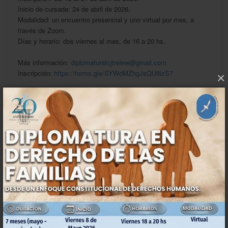
Inicio de cursada: 24 de abril de 2026.
Modalidad: un encuentro presencial y uno virtual por mes, a
través de Zoom.
Días y horario: dos viernes al mes, de 16 a 20 hs.
Más información:
diplomaturafcjtrelew@gmail.com
Inscripción:
https://forms.gle/SYWdMZhgJsQU8izS7
×
Una propuesta de formación pensada para profundizar
conocimientos en una temática de especial relevancia para el
ejercicio profesional.
Anterior
Siguiente