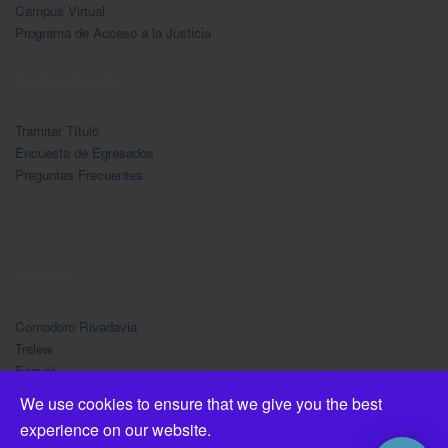
Campus Virtual
Programa de Acceso a la Justicia
EGRESADOS
Tramitar Título
Encuesta de Egresados
Preguntas Frecuentes
SEDES
Comodoro Rivadavia
Trelew
Esquel
Madryn
We use cookies to ensure that we give you the best
experience on our website.