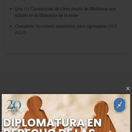
Una (1) Constancias de Libre deuda de Biblioteca que
solicita en la Biblioteca de la sede
Completar formulario estadístico para egresados (
VER
AQUI
)
×
INSTITUCIONAL
La Facultad
Extensión
Pasantías
Autoridades
NoDocentes-Convenio