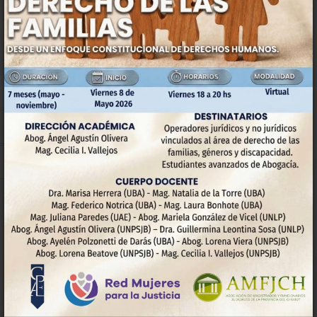
Bibliotecas
Investigación
DOCENTES
Convenio Colectivo Docentes
Concursos
Planilla de Licencias
Declaracion Jurada de Cargo
OFERTA ACADÉMICA
Períodos de Ingreso
Carreras de Grado y de Pregrado