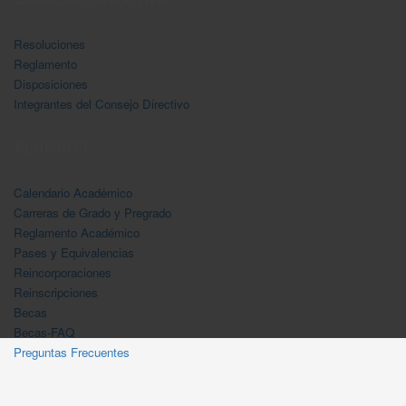
Resoluciones
Reglamento
Disposiciones
Integrantes del Consejo Directivo
ALUMNOS
Calendario Acadėmico
Carreras de Grado y Pregrado
Reglamento Académico
Pases y Equivalencias
Reincorporaciones
Reinscripciones
Becas
Becas-FAQ
Preguntas Frecuentes