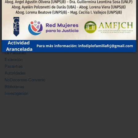
INSTITUCIONAL
La Facultad
Extensión
Pasantías
Autoridades
NoDocentes-Convenio
Bibliotecas
Investigación