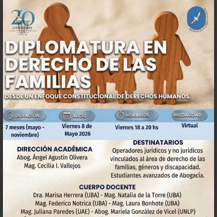
Lucero, con la moderación de Florencia Cesari. El Segundo
Panel, referido a Salud Mental y Discapacidad, contó con las
exposiciones de Vanina Botta y Patricio Cosentino, bajo la
moderación de Karina Lanza. El Tercer Panel abordó los Daños
en las Relaciones de Familia y estuvo conformado por Mario
Luis Vivas y Julián Jalil, siendo moderado por Mariela Panigadi.
Por su parte, el Cuarto Panel, sobre Violencia Familiar o por
Motivos de Género, estuvo integrado por Mariana Ripa y Daniel
Manse, con la moderación de Camila Velasco. Finalmente, el
cierre del Congreso estuvo a cargo de Marisa Herrera, con la
moderación de Daniel Manse.
La entrega constituyó un momento histórico para la comunidad
universitaria y para toda la región patagónica, reafirmando el
compromiso de la UNPSJB con la excelencia académica, el
pensamiento jurídico crítico y la promoción de los derechos
humanos.
Anterior
Siguiente