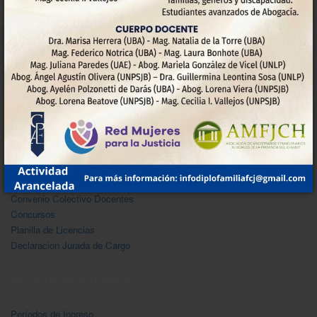
NoDocentes-Convenio
Bibliotecas
Investigación
DOCENTES
Convenio Colectivo Docentes
Concursos
Planilla de Licencias
Declaracion Jurada de Cargo
OFERTA ACADÉMICA
Períodos de Ingreso