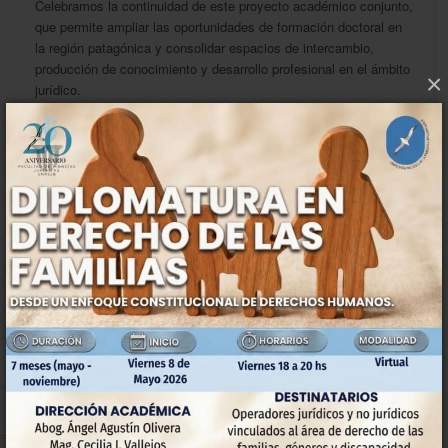
Celebramos la continuidad de este proyecto académico conjunto,
que permite ampliar las oportunidades de formación doctoral en
la región patagónica y consolidar espacios de intercambio,
producción de conocimiento y desarrollo profesional en el ámbito
×
jurídico.
Anterior
Siguiente
INSTITUCIONAL
La Facultad
Extensión
Pasantías
Autoridades