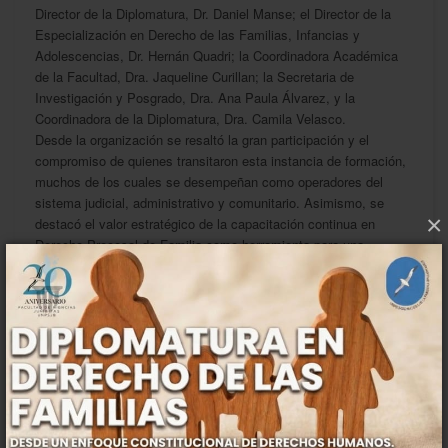
Director de la Diplomatura, Dr. Daniel Manse; el Director de la
Especialización en Derecho de las Familias, Infancias y
Adolescencias, Dr. Hernán Quadri; la Coordinadora Académica
de la Facultad, Dra. Jaqueline Curillan; la Secretaria de
Investigación y Posgrado, Dra. Ana Paula Álvarez, y la
Coordinadora de la Diplomatura, Dra. Camila Velasco.
Desde la organización se resaltó la gran participación y el
compromiso de quienes transitaron esta instancia de formación,
muchos de los cuales se desempeñan como operadores del
sistema judicial, administrativo y comunitario. Asimismo, se
×
destacó el valor estratégico de la capacitación continua en
Derecho Procesal de Familia como herramienta para una
práctica jurídica más eficaz, cercana y respetuosa de los
derechos de las familias, niñas, niños y adolescentes.
Este tipo de propuestas académicas consolidan el rol activo de
la Facultad de Ciencias Jurídicas de la UNPSJB en la
construcción de espacios de formación con anclaje territorial,
enfoque interdisciplinario y sentido ético del ejercicio Profesional.
Anterior
Siguiente