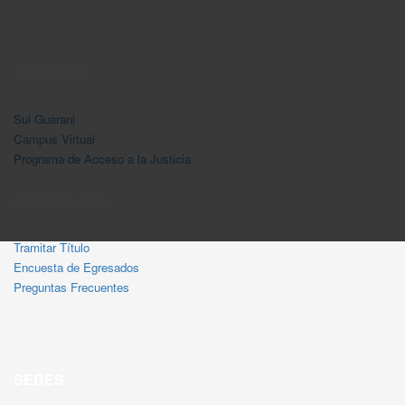
ACCESOS
Sui Guarani
Campus Virtual
Programa de Acceso a la Justicia
EGRESADOS
Tramitar Título
Encuesta de Egresados
Preguntas Frecuentes
SEDES