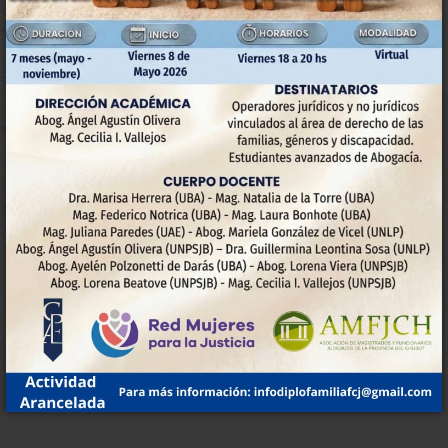
INSTITUCIONAL
La Facultad
Extensión
Pasantías
Autoridades
NoDocentes-Convenio
Bibliotecas
Investigación