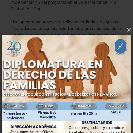
implementación del programa en el Valle Inferior del Río
Chubut (VIRCh).
El subprograma prevé el despliegue territorial de equipos
×
integrados por docentes, estudiantes y graduados/as de la
carrera de abogacía, quienes brindarán talleres abiertos y
gratuitos en las vecinales de la ciudad, en fechas a
confirmar. Los espacios están diseñados para brindar
información y herramientas concretas sobre problemáticas
jurídicas de alta demanda social como derechos del
consumidor, derecho de familia, violencia de género,
derecho laboral, asesoramiento previsional, derecho penal
y ciberdelitos.
El objetivo es construir un puente entre el conocimiento
académico y la comunidad, promoviendo el ejercicio pleno
de los derechos. “Somos facilitadores y promotores
jurídicos, buscamos orientar a los vecinos y vecinas,
brindándoles herramientas para enfrentar situaciones de
conflictividad o vulneración de derechos”, explicó Abg.
Ignacio Carbajo, quien también detalló que el desarrollo de